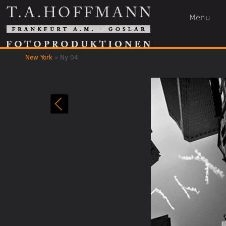
Menu
New York
»
Ny 04