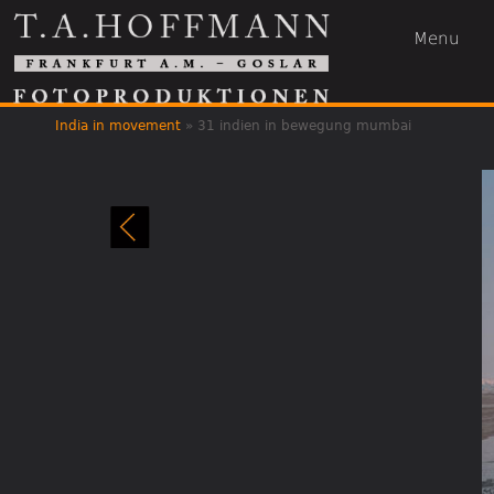
Menu
India in movement
»
31 indien in bewegung mumbai